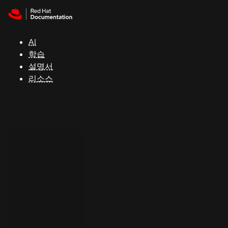
Skip to navigation
Skip to content
지
원
AI
학습
콘
설명서
솔
리소스
개
발
자
평
가
판
시
작
연