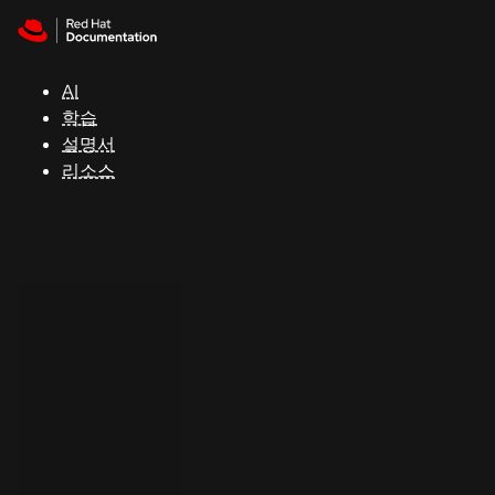
Skip to navigation
Skip to content
지
원
AI
학습
콘
설명서
솔
리소스
개
발
자
평
가
판
시
작
연