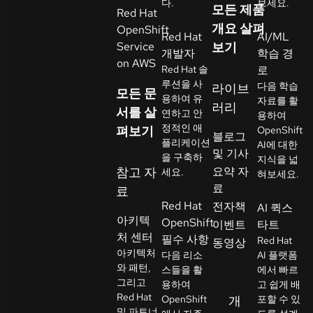
다.
보세요.
모든 제품
Red Hat
락
개요 살펴
OpenShift
언
처
Red Hat
AI/ML
Service
보기
어
개발자
학습 경
선
on AWS
Red Hat 솔
로
택
루션을 사
다음 학습
라이브
모든 문
용하여 유
자료를 활
러리
서를 살
연하고 안
용하여
정적인 애
펴보기
OpenShift
블로그
플리케이션
AI에 대한
및 기사
을 구축하
지식을 넓
참고 자
요약 자
세요.
혀보세요.
료
료
Red Hat
전자책
AI 퀵스
아키텍
OpenShift
이벤트
타트
처 센터
필수 사항
Red Hat
동영상
아키텍처
다음 리소
AI 플랫폼
와 패턴,
스들을 활
에서 빠르
그리고
용하여
고 쉽게 배
Red Hat
OpenShift
개
포할 수 있
및 파트너