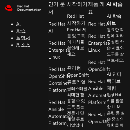
Skip to navigation
Skip to content
인기 문
시작하기
제품 개
AI 학습
지
서
요
원
Red Hat
AI 학습
시작하기
허브
AI
Red Hat
Red Hat AI
Red Hat 제
필요한 작
학습
AI
콘
품 및 구독
Red Hat
업에 따라
설명서
솔
의 가치를
구성된 학
Red Hat
Enterprise
리소스
확인해 보
습 자료와
Enterprise
Linux
세요.
도구를 살
개
Linux
펴보세요.
Red Hat
발
관리형
Red Hat
OpenShift
자
AI 인터
OpenShift
OpenShift
랙티브
Red Hat
튜토리얼
Container
평
체험
Ansible
클러스터를
Platform
가
최대한 활
Red Hat
Automation
판
용할 수 있
AI를 활용
Red Hat
Platform
시
도록 돕는
한 LLM
Ansible
전문가 단
훈련 등 실
작
Red Hat
Automation
계별 튜토
습 중심의
OpenJDK
Platform
리얼입니
체험을 해
연