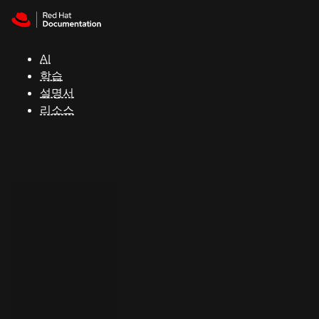
Skip to navigation
Skip to content
지
원
AI
학습
콘
설명서
솔
리소스
개
발
자
평
가
판
시
작
연