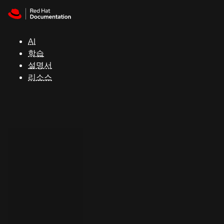
Skip to navigation
Skip to content
지
원
AI
학습
콘
설명서
솔
리소스
개
발
자
평
가
판
시
작
연