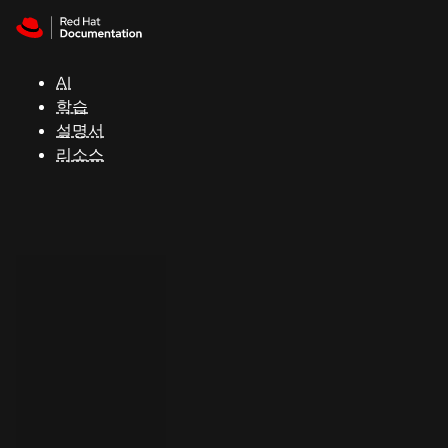
Skip to navigation
Skip to content
지
원
AI
학습
콘
설명서
솔
리소스
개
발
자
평
가
판
시
작
연