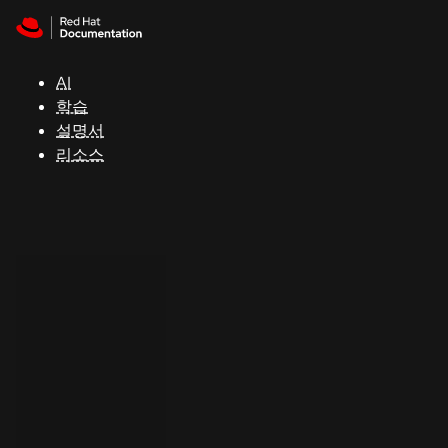
Skip to navigation
Skip to content
지
원
AI
학습
콘
설명서
솔
리소스
개
발
자
평
가
판
시
작
연