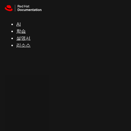
Skip to navigation
Skip to content
지
원
AI
학습
콘
설명서
솔
리소스
개
발
자
평
가
판
시
작
연