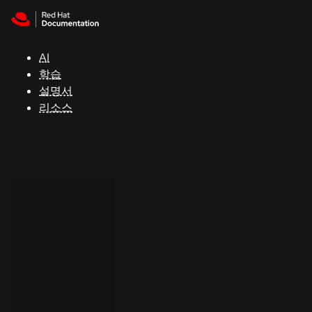
Skip to navigation
Skip to content
지
원
AI
학습
콘
설명서
솔
리소스
개
발
자
평
가
판
시
작
연