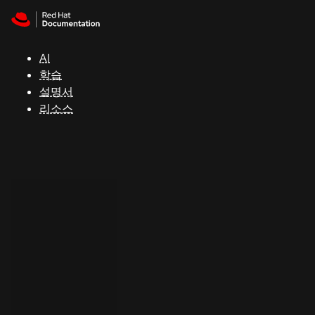
Skip to navigation
Skip to content
지
원
AI
학습
콘
설명서
솔
리소스
개
발
자
평
가
판
시
작
연