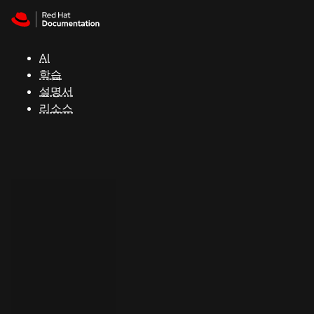
Skip to navigation
Skip to content
지
원
AI
학습
콘
설명서
솔
리소스
개
발
자
평
가
판
시
작
연