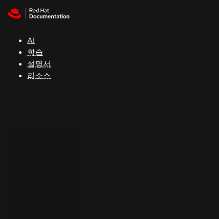
Skip to navigation
Skip to content
지
원
AI
학습
콘
설명서
솔
리소스
개
발
자
평
가
판
시
작
연