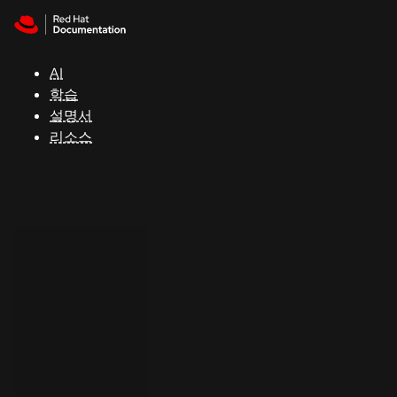
Skip to navigation
Skip to content
지
원
AI
학습
콘
설명서
솔
리소스
개
발
자
평
가
판
시
작
연