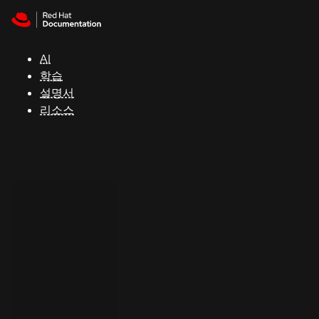
Skip to navigation
Skip to content
지
원
AI
학습
콘
설명서
솔
리소스
개
발
자
평
가
판
시
작
연