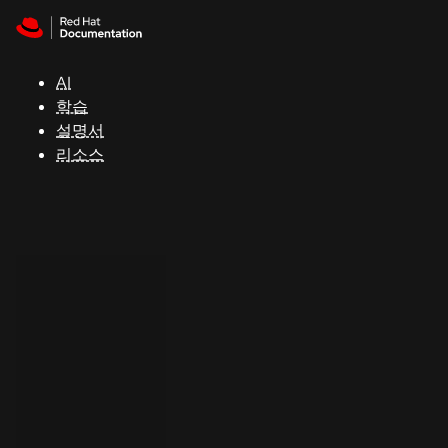
Skip to navigation
Skip to content
지
원
AI
학습
콘
설명서
솔
리소스
개
발
자
평
가
판
시
작
연