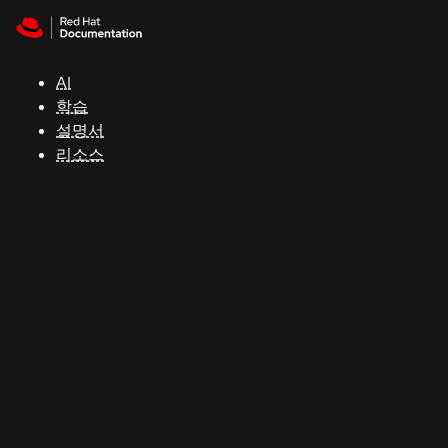
Skip to navigation
Skip to content
지
원
AI
학습
콘
설명서
솔
리소스
개
발
자
평
가
판
시
작
연