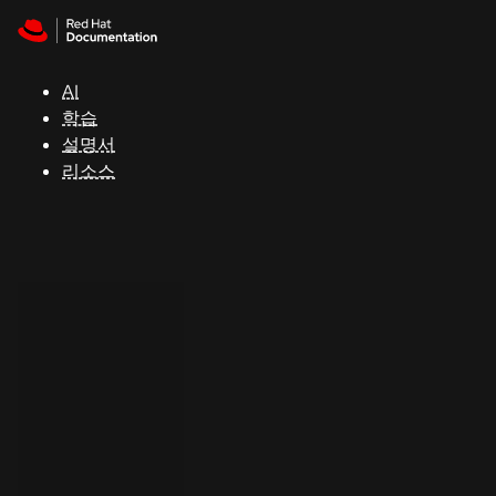
Skip to navigation
Skip to content
지
원
AI
학습
콘
설명서
솔
리소스
개
발
자
평
가
판
시
작
연