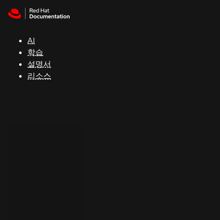
Skip to navigation
Skip to content
지
원
AI
학습
콘
설명서
솔
리소스
개
발
자
평
가
판
시
작
연