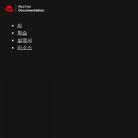
Skip to navigation
Skip to content
지
원
AI
학습
콘
설명서
솔
리소스
개
발
자
평
가
판
시
작
연