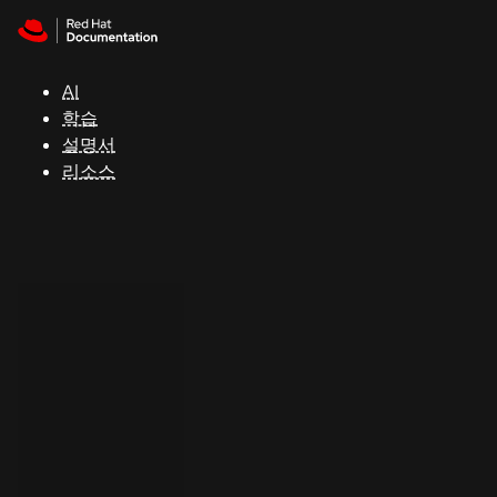
Skip to navigation
Skip to content
지
원
AI
학습
콘
설명서
솔
리소스
개
발
자
평
가
판
시
작
연