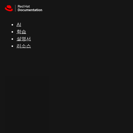
Skip to navigation
Skip to content
지
원
AI
학습
콘
설명서
솔
리소스
개
발
자
평
가
판
시
작
연