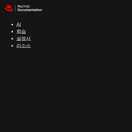
Skip to navigation
Skip to content
지
원
AI
학습
콘
설명서
솔
리소스
개
발
자
평
가
판
시
작
연