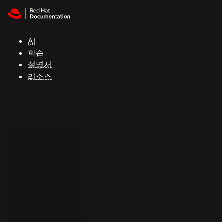
Skip to navigation
Skip to content
지
원
AI
학습
콘
설명서
솔
리소스
개
발
자
평
가
판
시
작
연