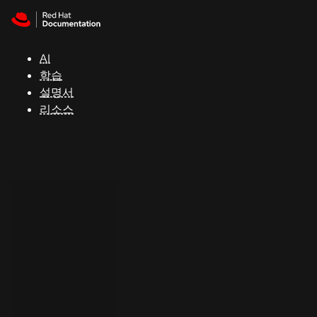
Skip to navigation
Skip to content
지
원
AI
학습
콘
설명서
솔
리소스
개
발
자
평
가
판
시
작
연