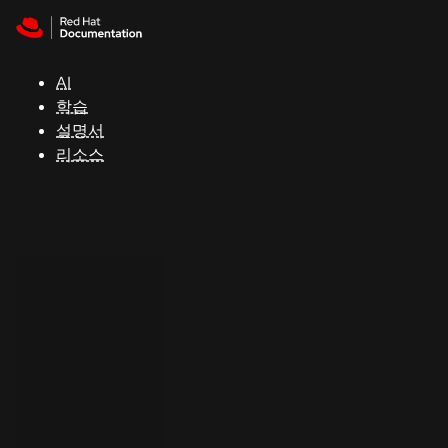
Skip to navigation
Skip to content
지
원
AI
학습
콘
설명서
솔
리소스
개
발
자
평
가
판
시
작
연