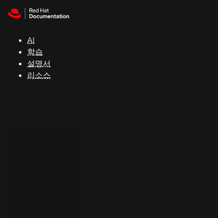
Skip to navigation
Skip to content
지
원
AI
학습
콘
설명서
솔
리소스
개
발
자
평
가
판
시
작
연