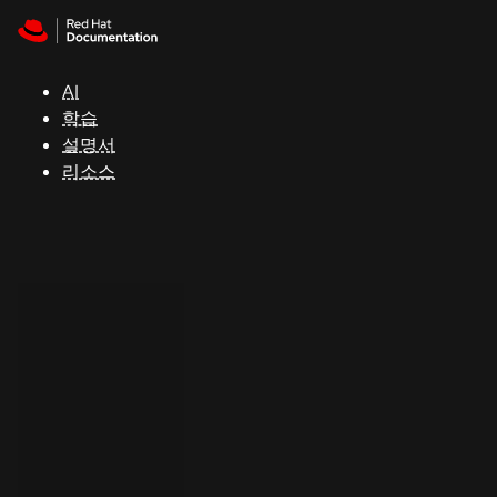
Skip to navigation
Skip to content
지
원
AI
학습
콘
설명서
솔
리소스
개
발
자
평
가
판
시
작
연