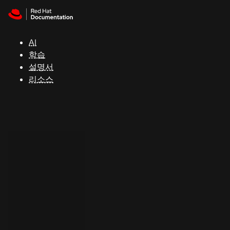
Skip to navigation
Skip to content
지
원
AI
학습
콘
설명서
솔
리소스
개
발
자
평
가
판
시
작
연