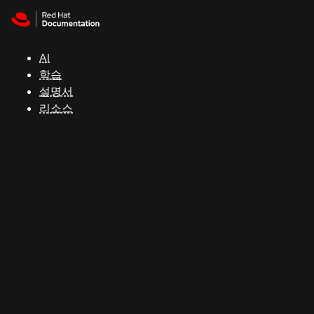
Skip to navigation
Skip to content
지
원
AI
학습
콘
설명서
솔
리소스
개
발
자
평
가
판
시
작
연