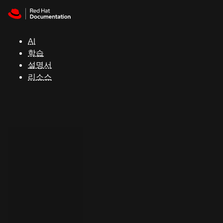
Skip to navigation
Skip to content
지
원
AI
학습
콘
설명서
솔
리소스
개
발
자
평
가
판
시
작
연