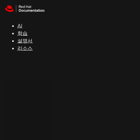
Skip to navigation
Skip to content
지
원
AI
학습
콘
설명서
솔
리소스
개
발
자
평
가
판
시
작
연