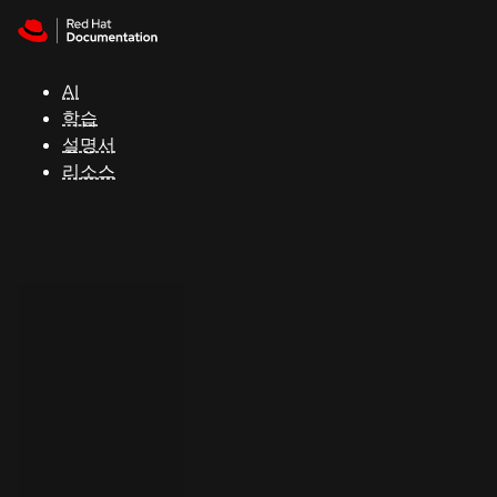
Skip to navigation
Skip to content
지
원
AI
학습
콘
설명서
솔
리소스
개
발
자
평
가
판
시
작
연