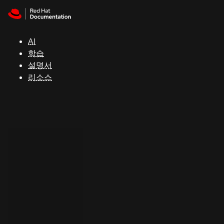
Skip to navigation
Skip to content
지
원
AI
학습
콘
설명서
솔
리소스
개
발
자
평
가
판
시
작
연