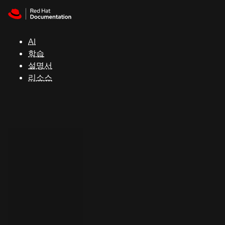
Skip to navigation
Skip to content
지
원
AI
학습
콘
설명서
솔
리소스
개
발
자
평
가
판
시
작
연