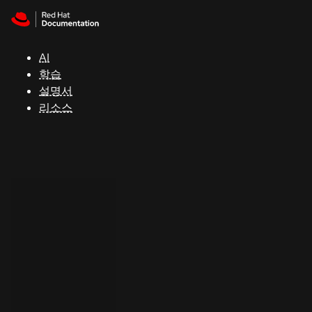
Skip to navigation
Skip to content
지
원
AI
학습
콘
설명서
솔
리소스
개
발
자
평
가
판
시
작
연