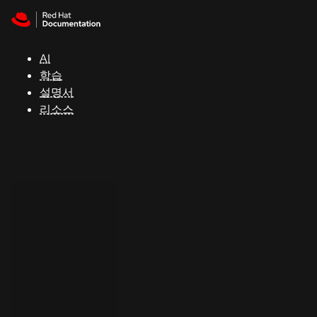
Skip to navigation
Skip to content
지
원
AI
학습
콘
설명서
솔
리소스
개
발
자
평
가
판
시
작
연