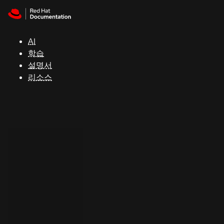
Skip to navigation
Skip to content
지
원
AI
학습
콘
설명서
솔
리소스
개
발
자
평
가
판
시
작
연