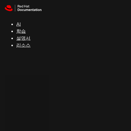
Skip to navigation
Skip to content
지
원
AI
학습
콘
설명서
솔
리소스
개
발
자
평
가
판
시
작
연