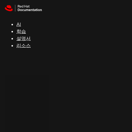
Skip to navigation
Skip to content
지
원
AI
학습
콘
설명서
솔
리소스
개
발
자
평
가
판
시
작
연