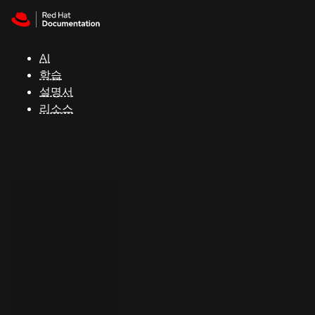
Skip to navigation
Skip to content
지
원
AI
학습
콘
설명서
솔
리소스
개
발
자
평
가
판
시
작
연