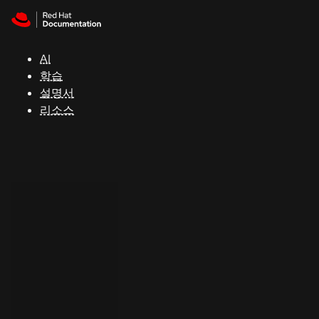
Skip to navigation
Skip to content
지
원
AI
학습
콘
설명서
솔
리소스
개
발
자
평
가
판
시
작
연