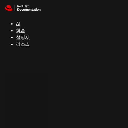
Skip to navigation
Skip to content
지
원
AI
학습
콘
설명서
솔
리소스
개
발
자
평
가
판
시
작
연