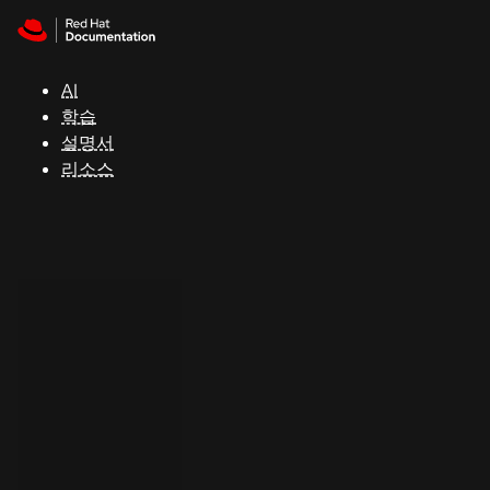
Skip to navigation
Skip to content
지
원
AI
학습
콘
설명서
솔
리소스
개
발
자
평
가
판
시
작
연