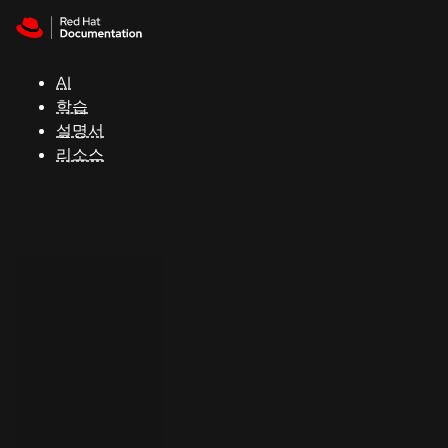
Skip to navigation
Skip to content
지
원
AI
학습
콘
설명서
솔
리소스
개
발
자
평
가
판
시
작
연