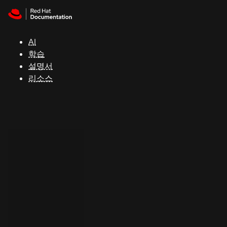
Skip to navigation
Skip to content
지
원
AI
학습
콘
설명서
솔
리소스
개
발
자
평
가
판
시
작
연