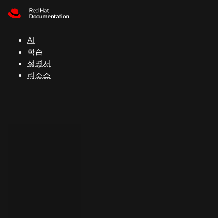
Skip to navigation
Skip to content
지
원
AI
학습
콘
설명서
솔
리소스
개
발
자
평
가
판
시
작
연