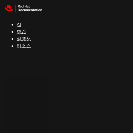
Skip to navigation
Skip to content
지
원
AI
학습
콘
설명서
솔
리소스
개
발
자
평
가
판
시
작
연