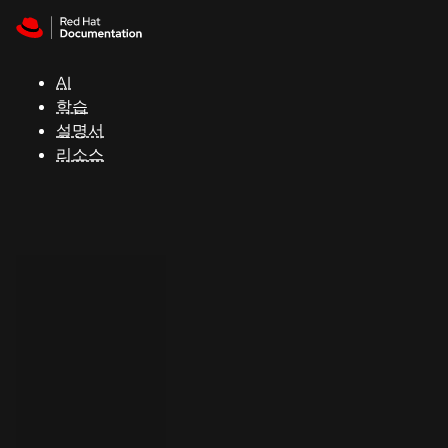
Skip to navigation
Skip to content
지
원
AI
학습
콘
설명서
솔
리소스
개
발
자
평
가
판
시
작
연