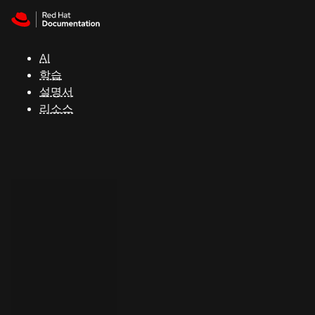
Skip to navigation
Skip to content
지
원
AI
학습
콘
설명서
솔
리소스
개
발
자
평
가
판
시
작
연