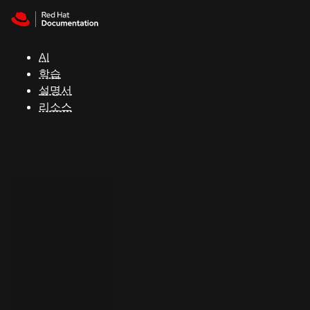
Skip to navigation
Skip to content
지
원
AI
학습
콘
설명서
솔
리소스
개
발
자
평
가
판
시
작
연